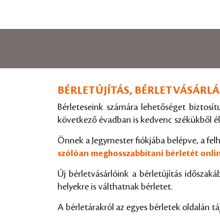
BÉRLETÚJÍTÁS, BÉRLETVÁSÁRLÁS
Bérleteseink számára lehetőséget biztosítu
következő évadban is kedvenc székükből él
Önnek a Jegymester fiókjába belépve, a felh
szólóan meghosszabbítani bérletét onli
Új bérletvásárlóink a bérletújítás időszaká
helyekre is válthatnak bérletet.
A bérletárakról az egyes bérletek oldalán 