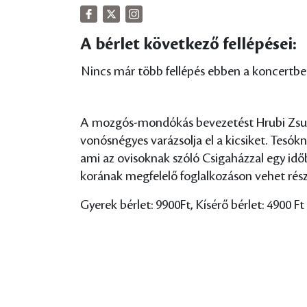
A bérlet következő fellépései:
Nincs már több fellépés ebben a koncertbe
A mozgós-mondókás bevezetést Hrubi Zsuzs
vonósnégyes varázsolja el a kicsiket. Tesók
ami az ovisoknak szóló Csigaházzal egy idő
korának megfelelő foglalkozáson vehet rész
Gyerek bérlet: 9900Ft, Kísérő bérlet: 4900 Ft