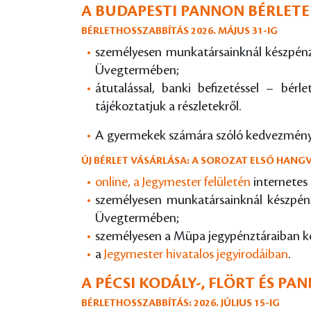
A BUDAPESTI PANNON BÉRLETEK
BÉRLETHOSSZABBÍTÁS 2026. MÁJUS 31-IG
személyesen munkatársainknál készpénz
Üvegtermében;
átutalással, banki befizetéssel – bérl
tájékoztatjuk a részletekről.
A gyermekek számára szóló kedvezményes
ÚJ BÉRLET VÁSÁRLÁSA: A SOROZAT ELSŐ HANGV
online, a Jegymester felületén
internetes 
személyesen munkatársainknál készpénz
Üvegtermében;
személyesen a Müpa jegypénztáraiban ké
a
Jegymester hivatalos jegyirodáiban
.
A PÉCSI KODÁLY-, FLÖRT ÉS P
BÉRLETHOSSZABBÍTÁS: 2026. JÚLIUS 15-IG