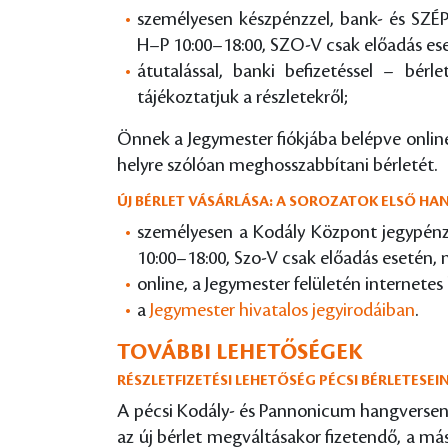
személyesen készpénzzel, bank- és SZÉP
H–P 10:00–18:00, SZO-V csak előadás ese
átutalással, banki befizetéssel – bérl
tájékoztatjuk a részletekről;
Önnek a Jegymester fiókjába belépve online,
helyre szólóan meghosszabbítani bérletét.
ÚJ BÉRLET VÁSÁRLÁSA: A SOROZATOK ELSŐ H
személyesen a Kodály Központ jegypénzt
10:00–18:00, Szo-V csak előadás esetén, 
online, a Jegymester felületén internetes 
a
Jegymester hivatalos jegyirodáiban
.
TOVÁBBI LEHETŐSÉGEK
RÉSZLETFIZETÉSI LEHETŐSÉG PÉCSI BÉRLETESE
A pécsi Kodály- és Pannonicum hangversenyso
az új bérlet megváltásakor fizetendő, a más