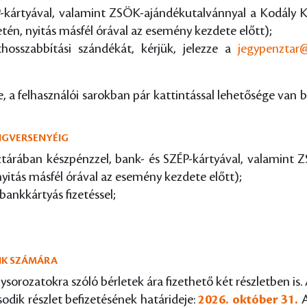
-kártyával, valamint ZSÖK-ajándékutalvánnyal a Kodály K
tén, nyitás másfél órával az esemény kezdete előtt);
ethosszabbítási szándékát, kérjük, jelezze a
jegypenztar
 a felhasználói sarokban pár kattintással lehetősége van b
ANGVERSENYÉIG
árában készpénzzel, bank- és SZÉP-kártyával, valamint Z
nyitás másfél órával az esemény kezdete előtt);
bankkártyás fizetéssel;
INK SZÁMÁRA
rozatokra szóló bérletek ára fizethető két részletben is. 
odik részlet befizetésének határideje:
2026. október 31.
A