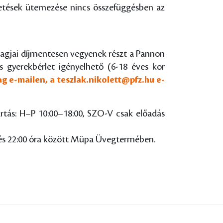
izetések ütemezése nincs összefüggésben az
tagjai díjmentesen vegyenek részt a Pannon
s gyerekbérlet igényelhető (6-18 éves kor
ag e-mailen, a
teszlak.nikolett@pfz.hu
e-
rtás: H–P 10:00–18:00, SZO-V csak előadás
0 és 22:00 óra között Müpa Üvegtermében.