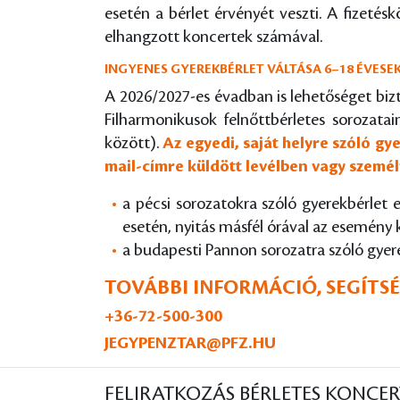
esetén a bérlet érvényét veszti. A fizeté
elhangzott koncertek számával.
INGYENES GYEREKBÉRLET VÁLTÁSA 6–18 ÉVES
A 2026/2027-es évadban is lehetőséget biz
Filharmonikusok felnőttbérletes sorozata
között).
Az egyedi, saját helyre szóló g
mail-címre küldött levélben vagy szemé
a pécsi sorozatokra szóló gyerekbérlet
esetén, nyitás másfél órával az esemény 
a budapesti Pannon sorozatra szóló gyer
TOVÁBBI INFORMÁCIÓ, SEGÍTS
+36-72-500-300
JEGYPENZTAR@PFZ.HU
FELIRATKOZÁS BÉRLETES KONCER