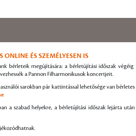
 ONLINE ÉS SZEMÉLYESEN IS
nk bérleteik megújítására: a bérletújítási időszak végéig
vezhessék a Pannon Filharmonikusok koncertjeit.
asználói sarokban pár kattintással lehetősége van bérletes
ne
ban a szabad helyekre, a bérletújítási időszak lejárta utá
tájékozódhatnak.