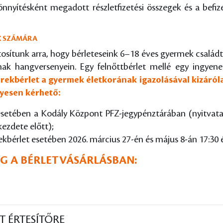
skönnyítésként megadott részletfizetési összegek és a bef
EK SZÁMÁRA
tosítunk arra, hogy bérleteseink 6–18 éves gyermek család
inak hangversenyein. Egy felnőttbérlet mellé egy ingyene
yerekbérlet a gyermek életkorának igazolásával kizáról
lyesen kérhető:
 esetében a Kodály Központ PFZ-jegypénztárában (nyitvata
kezdete előtt);
ekbérlet esetében 2026. március 27-én és május 8-án 17:3
ÉG A BÉRLETVÁSÁRLÁSBAN:
T ÉRTESÍTŐRE