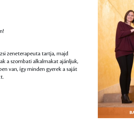
n!
i zeneterapeuta tartja, majd
nak a szombati alkalmakat ajánljuk,
ben van, így minden gyerek a saját
t.
B