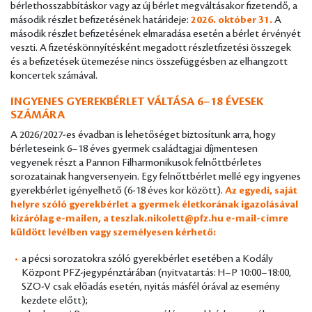
bérlethosszabbításkor vagy az új bérlet megváltásakor fizetendő, a
második részlet befizetésének határideje:
2026. október 31.
A
második részlet befizetésének elmaradása esetén a bérlet érvényét
veszti. A fizetéskönnyítésként megadott részletfizetési összegek
és a befizetések ütemezése nincs összefüggésben az elhangzott
koncertek számával.
INGYENES GYEREKBÉRLET VÁLTÁSA 6–18 ÉVESEK
SZÁMÁRA
A 2026/2027-es évadban is lehetőséget biztosítunk arra, hogy
bérleteseink 6–18 éves gyermek családtagjai díjmentesen
vegyenek részt a Pannon Filharmonikusok felnőttbérletes
sorozatainak hangversenyein. Egy felnőttbérlet mellé egy ingyenes
gyerekbérlet igényelhető (6-18 éves kor között).
Az egyedi, saját
helyre szóló gyerekbérlet a gyermek életkorának igazolásával
kizárólag e-mailen, a
teszlak.nikolett@pfz.hu
e-mail-címre
küldött levélben vagy személyesen kérhető:
a pécsi sorozatokra szóló gyerekbérlet esetében a Kodály
Központ PFZ-jegypénztárában (nyitvatartás: H–P 10:00–18:00,
SZO-V csak előadás esetén, nyitás másfél órával az esemény
kezdete előtt);