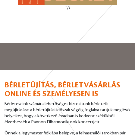
1/1
BÉRLETÚJÍTÁS, BÉRLETVÁSÁRLÁS
ONLINE ÉS SZEMÉLYESEN IS
Bérleteseink számára lehetőséget biztosítunk bérleteik
megújítására: a bérletújítási időszak végéig foglalva tartjuk meglévő
helyeiket, hogy a következő évadban is kedvenc székükből
élvezhessék a Pannon Filharmonikusok koncertjeit.
Önnek a Jegymester fiókjába belépve, a felhasználói sarokban pár