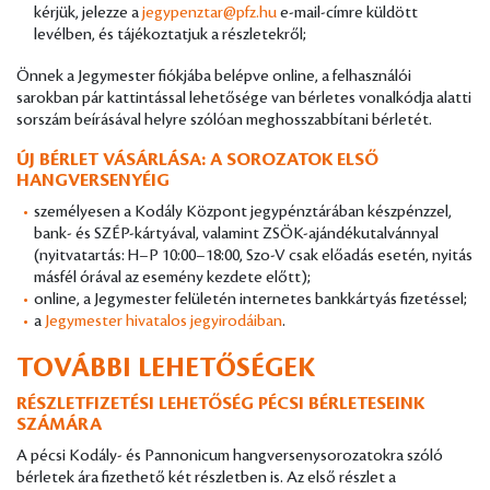
kérjük, jelezze a
jegypenztar@pfz.hu
e-mail-címre küldött
levélben, és tájékoztatjuk a részletekről;
Önnek a Jegymester fiókjába belépve online, a felhasználói
sarokban pár kattintással lehetősége van bérletes vonalkódja alatti
sorszám beírásával helyre szólóan meghosszabbítani bérletét.
ÚJ BÉRLET VÁSÁRLÁSA: A SOROZATOK ELSŐ
HANGVERSENYÉIG
személyesen a Kodály Központ jegypénztárában készpénzzel,
bank- és SZÉP-kártyával, valamint ZSÖK-ajándékutalvánnyal
(nyitvatartás: H–P 10:00–18:00, Szo-V csak előadás esetén, nyitás
másfél órával az esemény kezdete előtt);
online, a Jegymester felületén internetes bankkártyás fizetéssel;
a
Jegymester hivatalos jegyirodáiban
.
TOVÁBBI LEHETŐSÉGEK
RÉSZLETFIZETÉSI LEHETŐSÉG PÉCSI BÉRLETESEINK
SZÁMÁRA
A pécsi Kodály- és Pannonicum hangversenysorozatokra szóló
bérletek ára fizethető két részletben is. Az első részlet a