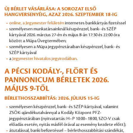
ÚJ BÉRLET VÁSÁRLÁSA: A SOROZAT ELSŐ
HANGVERSENYÉIG, AZAZ 2026. SZEPTEMBER 18-IG
online, a Jegymester felületén
internetes bankkártyás fizetéssel
személyesen munkatársainknál készpénzzel, bank- és SZÉP
kártyával 2026. március 27-én és május 8-án 17:30 és 22:00 óra
között a Müpa Üvegtermében;
személyesen a Müpa jegypénztáraiban készpénzzel, bank- és
SZÉP kártyával
a
Jegymester hivatalos jegyirodáiban
.
A PÉCSI KODÁLY-, FLÖRT ÉS
PANNONICUM BÉRLETEK 2026.
MÁJUS 9-TŐL
BÉRLETHOSSZABBÍTÁS: 2026. JÚLIUS 15-IG
személyesen készpénzzel, bank- és SZÉP-kártyával, valamint
ZSÖK-ajándékutalvánnyal a Kodály Központ PFZ-
jegypénztárában (nyitvatartás: H–P 10:00–18:00, SZO-V csak
előadás esetén, nyitás másfél órával az esemény kezdete előtt);
átutalással, banki befizetéssel – bérlethosszabbítási szándékát,