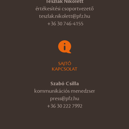
Teszlák Nikolett
értékesítési csoportvezető
teszlak.nikolett@pfz.hu
+36 30 746-4155
SAJTÓ
KAPCSOLAT
Szabó Csilla
kommunikációs menedzser
press@pfz.hu
+36 30 222 7992