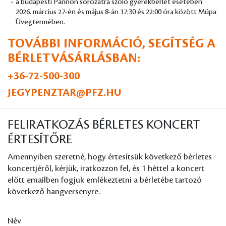
a budapesti Pannon sorozatra szóló gyerekbérlet esetében
2026. március 27-én és május 8-án 17:30 és 22:00 óra között Müpa
Üvegtermében.
TOVÁBBI INFORMÁCIÓ, SEGÍTSÉG A
BÉRLETVÁSÁRLÁSBAN:
+36-72-500-300
JEGYPENZTAR@PFZ.HU
FELIRATKOZÁS BÉRLETES KONCERT
ÉRTESÍTŐRE
Amennyiben szeretné, hogy értesítsük következő bérletes
koncertjéről, kérjük, iratkozzon fel, és 1 héttel a koncert
előtt emailben fogjuk emlékeztetni a bérletébe tartozó
következő hangversenyre.
Név