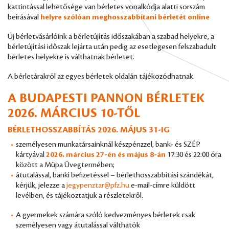
kattintással lehetősége van bérletes vonalkódja alatti sorszám
beírásával
helyre szólóan meghosszabbítani bérletét online
Új bérletvásárlóink a bérletújítás időszakában a szabad helyekre, a
bérletújítási időszak lejárta után pedig az esetlegesen felszabadult
bérletes helyekre is válthatnak bérletet.
A bérletárakról az egyes bérletek oldalán tájékozódhatnak.
A BUDAPESTI PANNON BÉRLETEK
2026. MÁRCIUS 10-TŐL
BÉRLETHOSSZABBÍTÁS 2026. MÁJUS 31-IG
személyesen munkatársainknál készpénzzel, bank- és SZÉP
kártyával
2026. március 27-én és május 8-án
17:30 és 22:00 óra
között a Müpa Üvegtermében;
átutalással, banki befizetéssel – bérlethosszabbítási szándékát,
kérjük, jelezze a
jegypenztar@pfz.hu
e-mail-címre küldött
levélben, és tájékoztatjuk a részletekről.
A gyermekek számára szóló kedvezményes bérletek csak
személyesen vagy átutalással válthatók