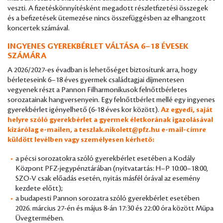
veszti. A fizetéskönnyítésként megadott részletfizetési összegek
és a befizetések ütemezése nincs összefüggésben az elhangzott
koncertek számával.
INGYENES GYEREKBÉRLET VÁLTÁSA 6–18 ÉVESEK
SZÁMÁRA
A 2026/2027-es évadban is lehetőséget biztosítunk arra, hogy
bérleteseink 6–18 éves gyermek családtagjai díjmentesen
vegyenek részt a Pannon Filharmonikusok felnőttbérletes
sorozatainak hangversenyein. Egy felnőttbérlet mellé egy ingyenes
gyerekbérlet igényelhető (6-18 éves kor között).
Az egyedi, saját
helyre szóló gyerekbérlet a gyermek életkorának igazolásával
kizárólag e-mailen, a
teszlak.nikolett@pfz.hu
e-mail-címre
küldött levélben vagy személyesen kérhető:
a pécsi sorozatokra szóló gyerekbérlet esetében a Kodály
Központ PFZ-jegypénztárában (nyitvatartás: H–P 10:00–18:00,
SZO-V csak előadás esetén, nyitás másfél órával az esemény
kezdete előtt);
a budapesti Pannon sorozatra szóló gyerekbérlet esetében
2026. március 27-én és május 8-án 17:30 és 22:00 óra között Müpa
Üvegtermében.