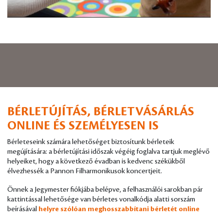
BÉRLETÚJÍTÁS, BÉRLETVÁSÁRLÁS
ONLINE ÉS SZEMÉLYESEN IS
Bérleteseink számára lehetőséget biztosítunk bérleteik
megújítására: a bérletújítási időszak végéig foglalva tartjuk meglévő
helyeiket, hogy a következő évadban is kedvenc székükből
élvezhessék a Pannon Filharmonikusok koncertjeit.
Önnek a Jegymester fiókjába belépve, a felhasználói sarokban pár
kattintással lehetősége van bérletes vonalkódja alatti sorszám
beírásával
helyre szólóan meghosszabbítani bérletét online