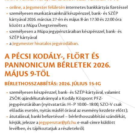
online, a Jegymester felületén
internetes bankkártyás fizetéssel
személyesen munkatársainknál készpénzzel, bank- és SZÉP
kártyával 2026. március 27-én és május 8-án 17:30 és 22:00 óra
között a Müpa Üvegtermében;
személyesen a Müpa jegypénztáraiban készpénzzel, bank- és
SZÉP kártyával
a
Jegymester hivatalos jegyirodáiban
.
A PÉCSI KODÁLY-, FLÖRT ÉS
PANNONICUM BÉRLETEK 2026.
MÁJUS 9-TŐL
BÉRLETHOSSZABBÍTÁS: 2026. JÚLIUS 15-IG
személyesen készpénzzel, bank- és SZÉP-kártyával, valamint
ZSÖK-ajándékutalvánnyal a Kodály Központ PFZ-
jegypénztárában (nyitvatartás: H–P 10:00–18:00, SZO-V csak
előadás esetén, nyitás másfél órával az esemény kezdete előtt);
átutalással, banki befizetéssel – bérlethosszabbítási szándékát,
kérjük, jelezze a
jegypenztar@pfz.hu
e-mail-címre küldött
levélben, és tájékoztatjuk a részletekről;