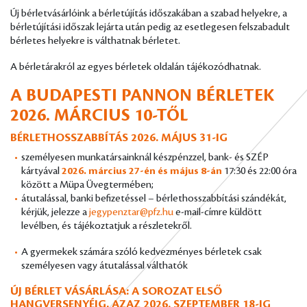
Új bérletvásárlóink a bérletújítás időszakában a szabad helyekre, a
bérletújítási időszak lejárta után pedig az esetlegesen felszabadult
bérletes helyekre is válthatnak bérletet.
A bérletárakról az egyes bérletek oldalán tájékozódhatnak.
A BUDAPESTI PANNON BÉRLETEK
2026. MÁRCIUS 10-TŐL
BÉRLETHOSSZABBÍTÁS 2026. MÁJUS 31-IG
személyesen munkatársainknál készpénzzel, bank- és SZÉP
kártyával
2026. március 27-én és május 8-án
17:30 és 22:00 óra
között a Müpa Üvegtermében;
átutalással, banki befizetéssel – bérlethosszabbítási szándékát,
kérjük, jelezze a
jegypenztar@pfz.hu
e-mail-címre küldött
levélben, és tájékoztatjuk a részletekről.
A gyermekek számára szóló kedvezményes bérletek csak
személyesen vagy átutalással válthatók
ÚJ BÉRLET VÁSÁRLÁSA: A SOROZAT ELSŐ
HANGVERSENYÉIG, AZAZ 2026. SZEPTEMBER 18-IG