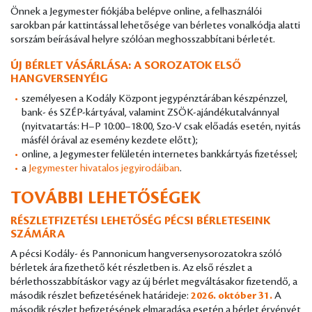
Önnek a Jegymester fiókjába belépve online, a felhasználói
sarokban pár kattintással lehetősége van bérletes vonalkódja alatti
sorszám beírásával helyre szólóan meghosszabbítani bérletét.
ÚJ BÉRLET VÁSÁRLÁSA: A SOROZATOK ELSŐ
HANGVERSENYÉIG
személyesen a Kodály Központ jegypénztárában készpénzzel,
bank- és SZÉP-kártyával, valamint ZSÖK-ajándékutalvánnyal
(nyitvatartás: H–P 10:00–18:00, Szo-V csak előadás esetén, nyitás
másfél órával az esemény kezdete előtt);
online, a Jegymester felületén internetes bankkártyás fizetéssel;
a
Jegymester hivatalos jegyirodáiban
.
TOVÁBBI LEHETŐSÉGEK
RÉSZLETFIZETÉSI LEHETŐSÉG PÉCSI BÉRLETESEINK
SZÁMÁRA
A pécsi Kodály- és Pannonicum hangversenysorozatokra szóló
bérletek ára fizethető két részletben is. Az első részlet a
bérlethosszabbításkor vagy az új bérlet megváltásakor fizetendő, a
második részlet befizetésének határideje:
2026. október 31.
A
második részlet befizetésének elmaradása esetén a bérlet érvényét