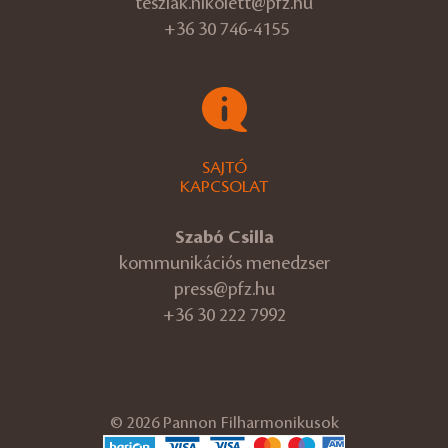
teszlak.nikolett@pfz.hu
+36 30 746-4155
SAJTÓ
KAPCSOLAT
Szabó Csilla
kommunikációs menedzser
press@pfz.hu
+36 30 222 7992
© 2026 Pannon Filharmonikusok