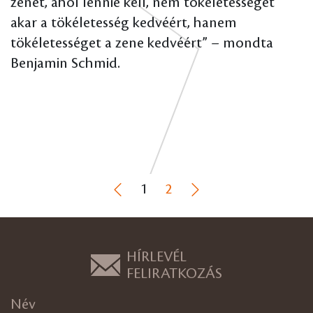
zenét, ahol lennie kell, nem tökéletességet
akar a tökéletesség kedvéért, hanem
tökéletességet a zene kedvéért” – mondta
Benjamin Schmid.
1
2
HÍRLEVÉL
FELIRATKOZÁS
Név